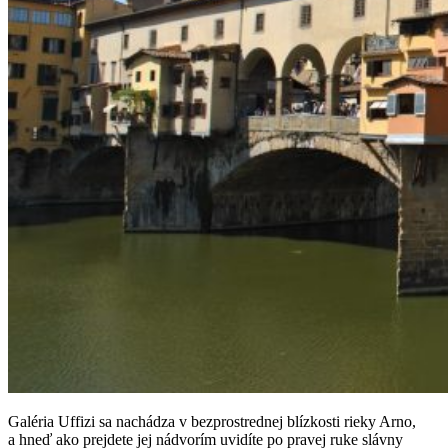
Galéria Uffizi sa nachádza v bezprostrednej blízkosti rieky Arno,
a hneď ako prejdete jej nádvorím uvidíte po pravej ruke slávny