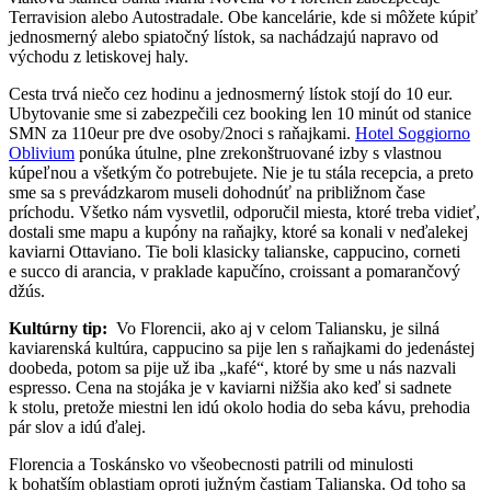
Terravision alebo Autostradale. Obe kancelárie, kde si môžete kúpiť
jednosmerný alebo spiatočný lístok, sa nachádzajú napravo od
východu z letiskovej haly.
Cesta trvá niečo cez hodinu a jednosmerný lístok stojí do 10 eur.
Ubytovanie sme si zabezpečili cez booking len 10 minút od stanice
SMN za 110eur pre dve osoby/2noci s raňajkami.
Hotel Soggiorno
Oblivium
ponúka útulne, plne zrekonštruované izby s vlastnou
kúpeľnou a všetkým čo potrebujete. Nie je tu stála recepcia, a preto
sme sa s prevádzkarom museli dohodnúť na približnom čase
príchodu. Všetko nám vysvetlil, odporučil miesta, ktoré treba vidieť,
dostali sme mapu a kupóny na raňajky, ktoré sa konali v neďalekej
kaviarni Ottaviano. Tie boli klasicky talianske, cappucino, corneti
e succo di arancia, v praklade kapučíno, croissant a pomarančový
džús.
Kultúrny tip:
Vo Florencii, ako aj v celom Taliansku, je silná
kaviarenská kultúra, cappucino sa pije len s raňajkami do jedenástej
doobeda, potom sa pije už iba „kafé“, ktoré by sme u nás nazvali
espresso. Cena na stojáka je v kaviarni nižšia ako keď si sadnete
k stolu, pretože miestni len idú okolo hodia do seba kávu, prehodia
pár slov a idú ďalej.
Florencia a Toskánsko vo všeobecnosti patrili od minulosti
k bohatším oblastiam oproti južným častiam Talianska. Od toho sa