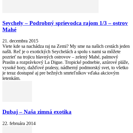
Seychely – Podrobný sprievodca rajom 1/3 – ostrov
Mahé
21. decembra 2015
Viete kde sa nachádza raj na Zemi? My sme na našich cestách jeden
našli. Reč je o exotických Seychelách a spolu s nami sa môžete
pozrieť na trojicu hlavných ostrovov – zelený Mahé, palmový
Praslin a rozprávkový La Digue. Tropické podnebie, azúrové pláže,
vysoké hory, dažďové pralesy, nádherný podmorský svet, to všetko
je teraz dostupné aj pre bežných smrteľníkov vďaka akciovým
letenkám.
Dubaj – Naša zimná exotika
22. februára 2014