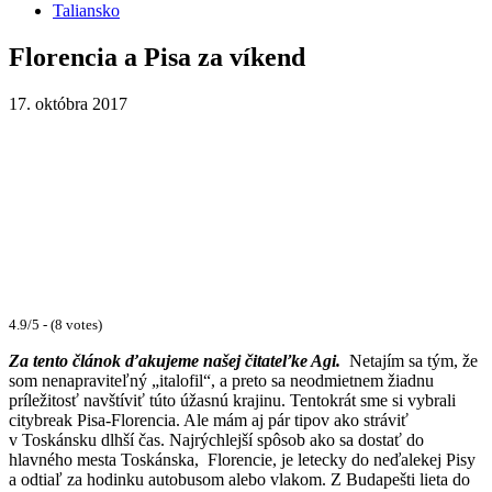
Taliansko
Florencia a Pisa za víkend
17. októbra 2017
4.9/5 - (8 votes)
Za tento článok ďakujeme našej čitateľke
Agi.
Netajím sa tým, že
som nenapraviteľný „italofil“, a preto sa neodmietnem žiadnu
príležitosť navštíviť túto úžasnú krajinu. Tentokrát sme si vybrali
citybreak Pisa-Florencia. Ale mám aj pár tipov ako stráviť
v Toskánsku dlhší čas. Najrýchlejší spôsob ako sa dostať do
hlavného mesta Toskánska, Florencie, je letecky do neďalekej Pisy
a odtiaľ za hodinku autobusom alebo vlakom. Z Budapešti lieta do