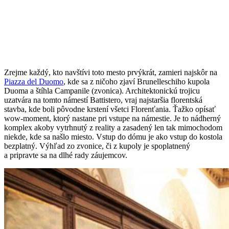
Zrejme každý, kto navštívi toto mesto prvýkrát, zamieri najskôr na
Piazza del Duomo
, kde sa z ničoho zjaví Brunelleschiho kupola
Duoma a štíhla Campanile (zvonica). Architektonickú trojicu
uzatvára na tomto námestí Battistero, vraj najstaršia florentská
stavba, kde boli pôvodne krstení všetci Florenťania. Ťažko opísať
wow-moment, ktorý nastane pri vstupe na námestie. Je to nádherný
komplex akoby vytrhnutý z reality a zasadený len tak mimochodom
niekde, kde sa našlo miesto. Vstup do dómu je ako vstup do kostola
bezplatný. Výhľad zo zvonice, či z kupoly je spoplatnený
a pripravte sa na dlhé rady záujemcov.