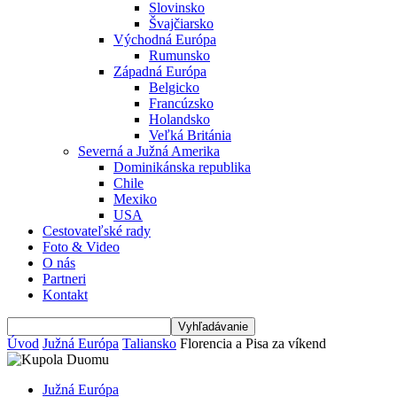
Slovinsko
Švajčiarsko
Východná Európa
Rumunsko
Západná Európa
Belgicko
Francúzsko
Holandsko
Veľká Británia
Severná a Južná Amerika
Dominikánska republika
Chile
Mexiko
USA
Cestovateľské rady
Foto & Video
O nás
Partneri
Kontakt
Úvod
Južná Európa
Taliansko
Florencia a Pisa za víkend
Južná Európa