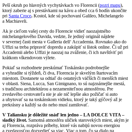
Peší okruh po hlavných vychytávkach vo Florencii (
pozri mapu
),
ktorý zaberie aj s prestávkami na kávu a obed cca 6 hodín ukončite
pri
Santa Croce
.
Kostol, kde sú pochovaní Galileo, Michelangelo
a Machiaveli.
Ak je cieľom vašej cesty do Florencie vidieť naozajstného
michelangelového Davida, vedzte, že jediný originál nájdete
v severnej časti mesta v Galleria dell‘ Accademia. Rovnako ako do
Uffizi sa treba pripraviť dopredu a zakúpiť si lístok online. Či už pri
Accademii alebo Uffizi je naozaj na zváženie, či ich navštíviť pri
krátkom víkendovom výlete.
Pokiaľ sa rozhodnete preskúmať Toskánsko podrobnejšie
a vyhradíte si týždeň, či dva, Florencia je skvelým štartovacím
miestom. Dostanete sa odtiaľ do ostatných väčších či menších miest
v oblasti. Siena, Lucca, San Gimignano, to sú najznámejšie mestá,
s tradičnou architektúrou a nezameniteľnou atmosférou. Pre
zvedavého cestovateľa nie je ale nič lepšie ako požičať si auto
a ubytovať sa na toskánskom vidieku, ktorý je taký gýčový až je
prekrásny a každý sa do neho musí zamilovať.
V Taliansku je dôležité snáď len jedno – LA DOLCE VITA –
sladký život.
Samotná atmosféra uličiek starovekých miest, akým je
aj Florencia, rozpráva príbehy, ktoré vás nabijú novou energiou
a zvedavosťou dozvedieť sa viac. Viac o tom, čo sa dialo na