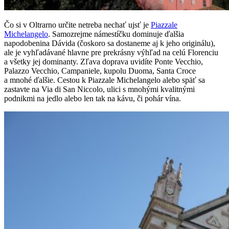
Čo si v Oltrarno určite netreba nechať ujsť je
Piazzale
Michelangelo
. Samozrejme námestíčku dominuje ďalšia
napodobenina Dávida (čoskoro sa dostaneme aj k jeho originálu),
ale je vyhľadávané hlavne pre prekrásny výhľad na celú Florenciu
a všetky jej dominanty. Zľava doprava uvidíte Ponte Vecchio,
Palazzo Vecchio, Campaniele, kupolu Duoma, Santa Croce
a mnohé ďalšie. Cestou k Piazzale Michelangelo alebo späť sa
zastavte na Via di San Niccolo, ulici s mnohými kvalitnými
podnikmi na jedlo alebo len tak na kávu, či pohár vína.