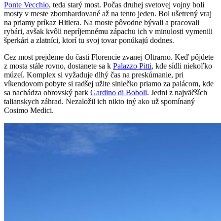
Ponte Vecchio
, teda starý most. Počas druhej svetovej vojny boli
mosty v meste zbombardované až na tento jeden. Bol ušetrený vraj
na priamy príkaz Hitlera. Na moste pôvodne bývali a pracovali
rybári, avšak kvôli nepríjemnému zápachu ich v minulosti vymenili
šperkári a zlatníci, ktorí tu svoj tovar ponúkajú dodnes.
Cez most prejdeme do časti Florencie zvanej Oltrarno. Keď pôjdete
z mosta stále rovno, dostanete sa k
Palazzo Pitti
, kde sídli niekoľko
múzeí. Komplex si vyžaduje dlhý čas na preskúmanie, pri
víkendovom pobyte si radšej užite slniečko priamo za palácom, kde
sa nachádza obrovský park
Gardino di Boboli
. Jedni z najväčších
talianskych záhrad. Nezaložil ich nikto iný ako už spomínaný
Cosimo Medici.