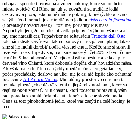
odvíja aj spôsob stravovania a vôbec pokrmy, ktoré sú pre tieto
miesta typické. Od Ríma na juh sa považujú za tradičné jedlá
cestoviny a pizza, teda hutné múčne pokrmy, ktoré rýchlo a lacno
zasýtili. Vo Florencii je ale tradičným jedlom
bistecca alla fiorentina
(florentský hovädzí steak) – rozumej poriadny kus mäsa.
Nepochybujem, že ho miestni vedia pripraviť výborne všade, a aj
my sme narazili cez Tripadvisor na reštauráciu
Trattoria dall Oste
,
kde nám steak servírovali takmer surový na rozpálenej platni, takže
sme si ho mohli dorobiť podľa vlastnej chuti. Keďže sme si spravili
rezerváciu cez Tripadvisor, mali sme na celý účet 20% zľavu, čo nie
je málo. Silne odporúčam! V tejto oblasti sa pestuje a teda aj pije
červené víno Chianti, ktoré dokonale dopĺňa chuť hovädzieho mäsa.
Ak však máte chuť len na rýchly obed/trebárs aj vegetariánsky,
počas prechádzky doslova na ulici, nie je asi nič lepšie ako ochutnať
focacciu v
All’Antico Vinaio
.
Miniatúrny priestor v centre mesta
ponúka plnené „chlebíčky“ s tými najlepšími surovinami, ktoré sa
dajú na okolí zohnať. Milí chalani, ktorí focacciu pripravujú, vám
radi poradia s kombináciami chutí, ktoré sa k sebe skvele hodia.
Cena za toto plnohodnotné jedlo, ktoré vás zasýti na celé hodiny, je
5 eur.