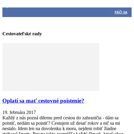
Sleduj nás
3,540
Fanúšikovia
PÁČI SA
Cestovateľské rady
Oplatí sa mať cestovné poistenie?
19. februára 2017
Každý z nás pozná dilemu pred cestou do zahraničia - dám sa
poistiť, nedám sa poistiť? Cestujem už desať rokov a nič sa mi
nestalo. Idem len na dovolenku k moru, nejdem robiť žiadne
rizikové športy. Presne takto rozmýšľa každý človek, ktorý chce