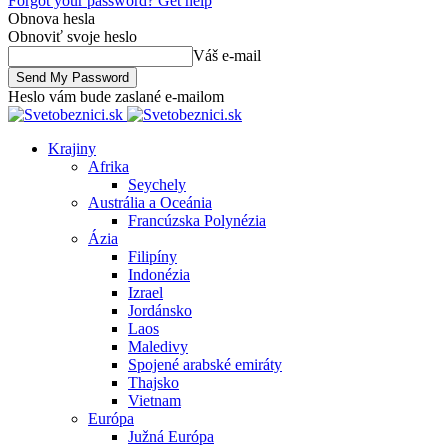
Forgot your password? Get help
Obnova hesla
Obnoviť svoje heslo
Váš e-mail
Heslo vám bude zaslané e-mailom
Krajiny
Afrika
Seychely
Austrália a Oceánia
Francúzska Polynézia
Ázia
Filipíny
Indonézia
Izrael
Jordánsko
Laos
Maledivy
Spojené arabské emiráty
Thajsko
Vietnam
Európa
Južná Európa