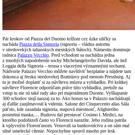
Pár krokov od Piazza del Duomo krížom cez úzke uličky sa
nacháda
Piazza della Signoria
(signoria – vládna autorita
v stredovekých talianskych mestských štátoch). Námestiu dominuje
radnica
Palazzo Vecchio
. Pred vchodom sa nachádza jedna
z mnohých napodobenín sochy Michelangelovho Davida, ale tiež
Loggia della Signoria – terasa s viacerými významnými sochami.
Nádvorie Palazzo Vecchio môžete navštíviť bezplatne a nájdete tam
dokonca aj fresku stredovekej Bratislavy pod menom Pressburg. Aj
tu je možné doplatiť si za návštevu múzea a vyhliadku. Pri krátkej
návšteve Florencie odporúčam práve túto vyhliadku, pretože na
vstup tu nie sú také rady ako pri majestátnom Duome. Vyšliapanie
300 schodov stojí naozaj za to. Ako bonus sa v Palazzo nachádzajú
aj ďalšie zaujímavosti k videniu. Salone dei Cinquecento alias Sála
päťsto, kde zasadala signoria, mapová miestnosť, Alighieriho
posmrtná maska,… Budovu dal prestavať Cosimo l. Medici, na
ktorého podobizeň často vo Florencii narazíte. Jeho rodina patrila
k vplyvným Florenťanom. Venovali sa bankovníctvu a on sám mal
silné umelecké cítenie. Nepochybne spravil mnoho pre lesk