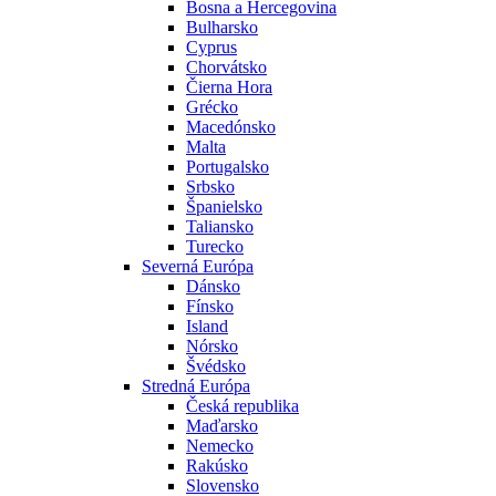
Bosna a Hercegovina
Bulharsko
Cyprus
Chorvátsko
Čierna Hora
Grécko
Macedónsko
Malta
Portugalsko
Srbsko
Španielsko
Taliansko
Turecko
Severná Európa
Dánsko
Fínsko
Island
Nórsko
Švédsko
Stredná Európa
Česká republika
Maďarsko
Nemecko
Rakúsko
Slovensko