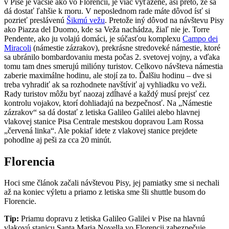
v Pise je väčšie ako vo Florencii, je viac vyťažené, asi preto, že sa
dá dostať ľahšie k moru. V neposlednom rade máte dôvod ísť si
pozrieť preslávenú
Šikmú vežu
. Pretože iný dôvod na návštevu Pisy
ako Piazza del Duomo, kde sa Veža nachádza, žiaľ nie je. Torre
Pendente, ako ju volajú domáci, je súčasťou komplexu
Campo dei
Miracoli
(námestie zázrakov), prekrásne stredoveké námestie, ktoré
sa ubránilo bombardovaniu mesta počas 2. svetovej vojny, a vďaka
tomu tam dnes smerujú milióny turistov. Celkovo návšteva námestia
zaberie maximálne hodinu, ale stojí za to. Ďalšiu hodinu – dve si
treba vyhradiť ak sa rozhodnete navštíviť aj vyhliadku vo veži.
Rady turistov môžu byť naozaj zdĺhavé a každý musí prejsť cez
kontrolu vojakov, ktorí dohliadajú na bezpečnosť. Na „Námestie
zázrakov“ sa dá dostať z letiska Galileo Galilei alebo hlavnej
vlakovej stanice Pisa Centrale mestskou dopravou Lam Rossa
„červená linka“. Ale pokiaľ idete z vlakovej stanice prejdete
pohodlne aj peši za cca 20 minút.
Florencia
Hoci sme článok začali návštevou Pisy, jej pamiatky sme si nechali
až na koniec výletu a priamo z letiska sme šli shuttle busom do
Florencie.
Tip:
Priamu dopravu z letiska Galileo Galilei v Pise na hlavnú
vlakovú stanicu Santa Maria Novella vo Florencii zabezpečuje