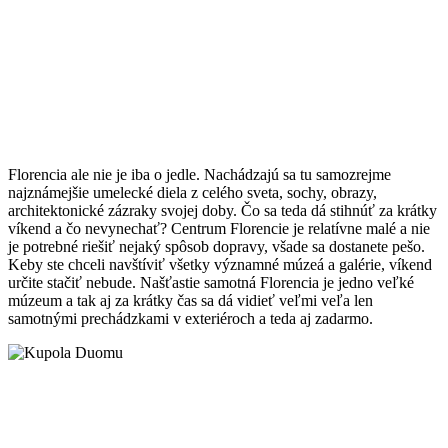
Florencia ale nie je iba o jedle. Nachádzajú sa tu samozrejme
najznámejšie umelecké diela z celého sveta, sochy, obrazy,
architektonické zázraky svojej doby. Čo sa teda dá stihnúť za krátky
víkend a čo nevynechať? Centrum Florencie je relatívne malé a nie
je potrebné riešiť nejaký spôsob dopravy, všade sa dostanete pešo.
Keby ste chceli navštíviť všetky významné múzeá a galérie, víkend
určite stačiť nebude. Našťastie samotná Florencia je jedno veľké
múzeum a tak aj za krátky čas sa dá vidieť veľmi veľa len
samotnými prechádzkami v exteriéroch a teda aj zadarmo.