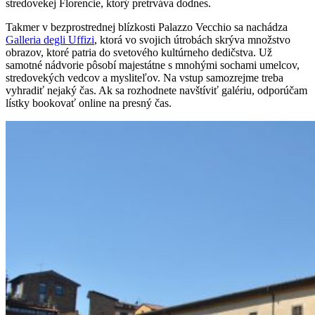
stredovekej Florencie, ktorý pretrváva dodnes.
Takmer v bezprostrednej blízkosti Palazzo Vecchio sa nachádza
Galleria degli Uffizi
, ktorá vo svojich útrobách skrýva množstvo
obrazov, ktoré patria do svetového kultúrneho dedičstva. Už
samotné nádvorie pôsobí majestátne s mnohými sochami umelcov,
stredovekých vedcov a mysliteľov. Na vstup samozrejme treba
vyhradiť nejaký čas. Ak sa rozhodnete navštíviť galériu, odporúčam
lístky bookovať online na presný čas.