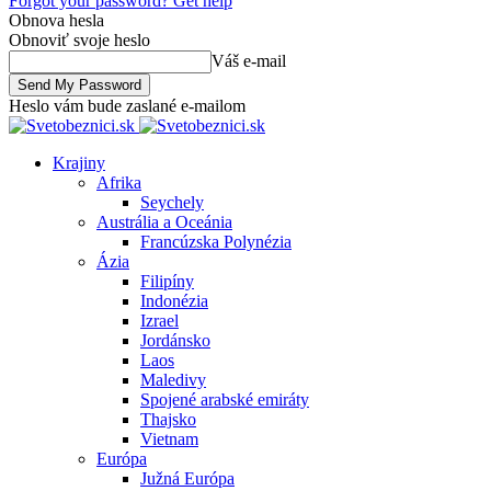
Forgot your password? Get help
Obnova hesla
Obnoviť svoje heslo
Váš e-mail
Heslo vám bude zaslané e-mailom
Krajiny
Afrika
Seychely
Austrália a Oceánia
Francúzska Polynézia
Ázia
Filipíny
Indonézia
Izrael
Jordánsko
Laos
Maledivy
Spojené arabské emiráty
Thajsko
Vietnam
Európa
Južná Európa