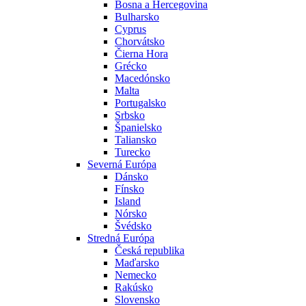
Bosna a Hercegovina
Bulharsko
Cyprus
Chorvátsko
Čierna Hora
Grécko
Macedónsko
Malta
Portugalsko
Srbsko
Španielsko
Taliansko
Turecko
Severná Európa
Dánsko
Fínsko
Island
Nórsko
Švédsko
Stredná Európa
Česká republika
Maďarsko
Nemecko
Rakúsko
Slovensko