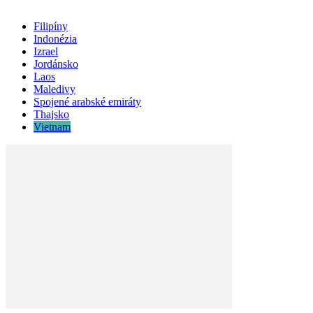
Filipíny
Indonézia
Izrael
Jordánsko
Laos
Maledivy
Spojené arabské emiráty
Thajsko
Vietnam