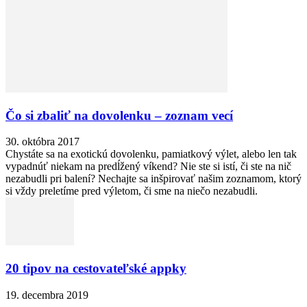
Čo si zbaliť na dovolenku – zoznam vecí
30. októbra 2017
Chystáte sa na exotickú dovolenku, pamiatkový výlet, alebo len tak
vypadnúť niekam na predĺžený víkend? Nie ste si istí, či ste na nič
nezabudli pri balení? Nechajte sa inšpirovať našim zoznamom, ktorý
si vždy preletíme pred výletom, či sme na niečo nezabudli.
20 tipov na cestovateľské appky
19. decembra 2019