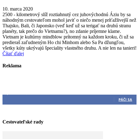
10. marca 2020
2500 - kilometrový slíž roztiahnutý cez juhovýchodnú Áziu by sa
náhodným cestovateľom mohol javiť o niečo menej príťažlivejší než
Thajsko, Bali, či Japonsko (veď keď už sa terigať na druhú stranu
planéty, tak prečo do Vietnamu?), no zdanie príjemne klame.
Vietnam je kultúrny mindblow prítomný na každom kroku, či už sa
predieraš zaľudneným Ho chi Minhom alebo Sa Pa džungľou,
všetky kúty ukrývajú špeciality vlastného druhu. A nie len na tanieri!
Čítať ďalej
Reklama
Sleduj nás
3,540
Fanúšikovia
PÁČI SA
Cestovateľské rady