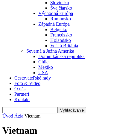
Slovinsko
Švajčiarsko
Východná Európa
Rumunsko
Západná Európa
Belgicko
Francúzsko
Holandsko
Veľká Británia
Severná a Južná Amerika
Dominikánska republika
Chile
Mexiko
USA
Cestovateľské rady
Foto & Video
O nás
Partneri
Kontakt
Úvod
Ázia
Vietnam
Vietnam