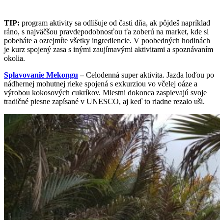
TIP:
program aktivity sa odlišuje od časti dňa, ak pôjdeš napríklad
ráno, s najväčšou pravdepodobnosťou ťa zoberú na market, kde si
pobeháte a ozrejmíte všetky ingrediencie. V poobedných hodinách
je kurz spojený zasa s inými zaujímavými aktivitami a spoznávaním
okolia.
Splavovanie Mekongu
–
Celodenná super aktivita. Jazda loďou po
nádhernej mohutnej rieke spojená s exkurziou vo včelej oáze a
výrobou kokosových cukríkov. Miestni dokonca zaspievajú svoje
tradičné piesne zapísané v UNESCO, aj keď to riadne rezalo uši.