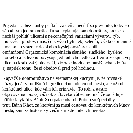
Prejedať sa bez hanby päťkrát za deň a necítiť sa previnilo, to by so
západným jedlom nešlo. Tu sa neplánuje kam do reštiky, proste sa
necháš pohltiť ulicami s nekonečnými variáciami vývarov, rýb,
morských plodov, mias, čerstvých byliniek, zelenín, všetko špricnuté
limetkou a vrazené do sladko kyslej omáčky s chilli…
omňmňom! Orgazmická kombinácia slaného, sladkého, kyslého,
horkého a pálivého povyšuje jednoduché jedlo za 1 euro zo špinavej
ulice na kráľovský piedestál, ktorý jednoducho musíš pchať do úst
aj napriek tomu, že si obedoval pred pol hodinou.
Najväčšie dobrodružstvo na vietnamskej kuchyni je, že rovnaké
názvy jedál sa odlišujú ingredienciami nielen od mesta, ale už od
konkrétnej ulice, kde vám ich pripravia. To robí z gastro
objavovania naozaj zážitok a človeka vôbec nemrzí, že sa láduje
päťdesiatykrát s Bánh Xeo palacinkami. Potom sú špeciality
typu Bánh Khọt, za ktorými sa musí cestovať do konkrétnych kútov
mesta, kam sa historicky viažu a nikde inde ich nerobia.