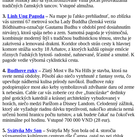
mladé Hindky ako sa synchronizovane vlnia počas predvádzania
tradičných čamských tancov. Vstupné almužna.
3.
Linh Ung Pagoda
–
Na mape ju ľahko prehliadnuť, no zblízka
vás uzemní 67 metrová socha Lady Buddha (ženská verzia
Bódhisattva-označuje Gautamu Budhu v období pred dosiahnutím
nirvány
), ktorá spája nebo a zem. Samotná pagoda je výnimočná,
kombinuje moderný štýl s tradičnou budhistickou témou, strecha je
zakrivená a lemovaná drakmi. Koridor oboch strán cesty k hlavnej
komore strážia sochy 18 Arhatov, z ktorých každá opisuje emócie
rôznych ľudských bytostí- radostné, nahnevané, šťastné a smutné. K
pagode vedie výborná cyklistická cesta.
4.
Budhove ruky
–
Zlatý Most v
Ba Na Hills je stavba, ktorá na
svete nemá obdoby. P
ôsobí ako niečo vytrhnuté z fantasy sveta, čo
upevňuje nádherná kulisa prírody navôkol.
Budhove ruky
podopierajúce most ako keby symbolizovali zdvíhanie daru od zeme
k nebesám. Cable car vás zoberie cez dve „francúzske“ dedinky
plné gotických katedrál a krásnej architektúry vybudovanej v
horách, niečo medzi Parížom a Disney Landom. Celodenný zážitok,
ktorý ale vyžaduje riadnu dávku trpezlivosti, nakoľko atrakcia nemá
určenú hornú hranicu počtu turistov, a tak budete čakať na čokoľvek
minimálne pol hodinu. Vstupné 700 000 VND (28 eur).
5.
Svätyňa My Son
–
Svätyňa My Son bola od 4. storočia
významným kultúrnym centrom ríše Čampa, ostal po nej zhluk