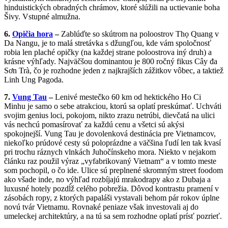
hinduistických obradných chrámov, ktoré slúžili na uctievanie boha
Šivy. Vstupné almužna.
6.
Opičia hora
–
Zablúďte so skútrom na p
oloostrov
Thọ Quang v
Da Nangu, je to malá stretávka s džungľou, kde vám spoločnosť
robia len plaché opičky (na každej strane poloostrova iný druh) a
krásne výhľady. Najväčšou dominantou je
800 ročný fikus Cây đa
Sơn Trà, čo je rozhodne jeden z najkrajších zážitkov vôbec, a taktiež
Linh Ung Pagoda.
7.
Vung Tau
–
Lenivé mestečko 60 km od hektického Ho Ci
Minhu je samo o sebe atrakciou, ktorú sa oplatí preskúmať. Uchváti
svojim genius loci, pokojom, nikto zrazu netrúbi, dievčatá na ulici
vás nechcú pomasírovať za každú cenu a všetci sú akýsi
spokojnejší. Vung Tau je dovolenková destinácia pre Vietnamcov,
niekoľko prúdové cesty sú poloprázdne a väčšina ľudí len tak kvasí
pri trochu ráznych vlnkách Juhočínskeho mora. Niekto v nejakom
článku raz použil výraz „vyfabrikovaný Vietnam“ a v tomto meste
som pochopil, o čo ide. Ulice sú preplnené skromným street foodom
ako všade inde, no výhľad rozbíjajú mrakodrapy ako z Dubaja a
luxusné hotely pozdĺž celého pobrežia. Dôvod kontrastu pramení v
zásobách ropy, z ktorých papaláši vystavali behom pár rokov úplne
novú tvár Vietnamu. Rovnaké peniaze však investovali aj do
umeleckej architektúry, a na tú sa sem rozhodne oplatí prísť pozrieť.