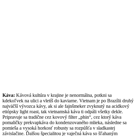
Káva:
Kávová kultúra v krajine je nenormálna, potkni sa
kdekoľvek na ulici a vletíš do kaviarne. Vietnam je po Brazílii druhý
najväčší vývozca kávy, ak si ale fajnšmeker zvyknutý na acidkový
etiópsky light roast, tak vietnamská káva ti odpáli všetky dekle.
Pripravuje sa tradične cez kovový filter „phin“, cez ktorý káva
pomaličky prekvapkáva do kondenzovaného mlieka, následne sa
pomieša a vysoká horkosť robusty sa rozpúšťa v sladkastej
závislačine. Ďalšou špecialitou je vaječná káva so šľahaným