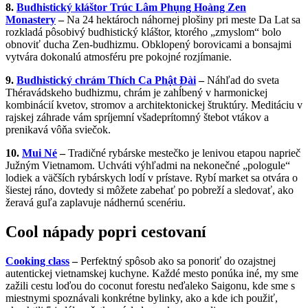
8.
Budhistický kláštor Trúc Lâm Phụng Hoàng Zen
Monastery
–
Na 24 hektároch náhornej plošiny pri meste Da Lat sa
rozkladá pôsobivý budhistický kláštor, ktorého „zmyslom“ bolo
obnoviť ducha Zen-budhizmu. Obklopený borovicami a bonsajmi
vytvára dokonalú atmosféru pre pokojné rozjímanie.
9.
Budhistický chrám Thích Ca Phật Đài
–
Náhľad do sveta
Théravádskeho budhizmu, chrám je zahĺbený v harmonickej
kombinácií kvetov, stromov a architektonickej štruktúry. Meditáciu v
rajskej záhrade vám spríjemní všadeprítomný štebot vtákov a
prenikavá vôňa sviečok.
10.
Mui Né
–
Tradičné rybárske mestečko je lenivou etapou naprieč
Južným Vietnamom. Uchváti výhľadmi na nekonečné „pologule“
lodiek a väčších rybárskych lodí v prístave. Rybí market sa otvára o
šiestej ráno, dovtedy si môžete zabehať po pobreží a sledovať, ako
žeravá guľa zaplavuje nádhernú scenériu.
Cool nápady popri cestovaní
Cooking class
–
Perfektný spôsob ako sa ponoriť do ozajstnej
autentickej vietnamskej kuchyne. Každé mesto ponúka iné, my sme
zažili cestu loďou do coconut forestu neďaleko Saigonu, kde sme s
miestnymi spoznávali konkrétne bylinky, ako a kde ich použiť,