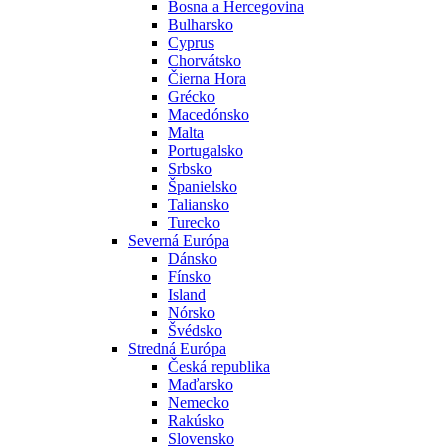
Bosna a Hercegovina
Bulharsko
Cyprus
Chorvátsko
Čierna Hora
Grécko
Macedónsko
Malta
Portugalsko
Srbsko
Španielsko
Taliansko
Turecko
Severná Európa
Dánsko
Fínsko
Island
Nórsko
Švédsko
Stredná Európa
Česká republika
Maďarsko
Nemecko
Rakúsko
Slovensko