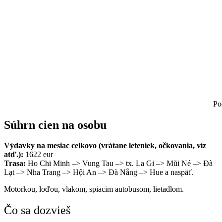
Po
Súhrn cien na osobu
Výdavky na mesiac celkovo (vrátane leteniek, očkovania, víz
atď.):
1622 eur
Trasa:
Ho Chi Minh –> Vung Tau –> tx. La Gi –> Mũi Né –> Đà
Lạt –> Nha Trang –> Hội An –> Đà Nẵng –> Hue a naspäť.
Motorkou, loďou, vlakom, spiacim autobusom, lietadlom.
Čo sa dozvieš