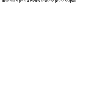
ukuchtili 5 jedál a všetko následne pekne spapali.