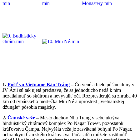
1.
Púšť vo Vietname
Bàu Trắng
–
Červené a biele púštne duny v
JV Ázii sú tak ujetá predstava, že sa jednoducho nedá k nim
nezatiahnuť so skútrom a nevyvaliť oči. Rozprestierajú sa zhruba 40
km od rybárskeho mestečka Mui
Né a uprostred „vietnamskej
džungle“ pôsobia magicky.
2.
Čamské veže
–
Mesto duchov Nha Trang v sebe ukrýva
hinduistický chrámový komplex Po Nagar Tower, pozostatok
kráľovstva Čampa. Najvyššia veža je
zasvätená bohyni Po Nagar,
ochrankyni Čamského kráľovstva. Počas dňa môžete zastihnúť