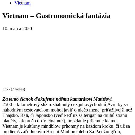
Vietnam
Vietnam – Gastronomická fantázia
10. marca 2020
5/5 - (7 votes)
Za tento článok ďakujeme nášmu kamarátovi Matúšovi
.
2500 – kilometrový slíž roztiahnutý cez juhovýchodnú Áziu by sa
náhodným cestovateľom mohol javiť o niečo menej príťažlivejší než
Thajsko, Bali, či Japonsko (veď keď už sa terigať na druhú stranu
planéty, tak prečo do Vietnamu?), no zdanie príjemne klame.
Vietnam je kultúrny mindblow prítomný na každom kroku, či už sa
predieraš zaľudneným Ho chi Minhom alebo Sa Pa džungľou,