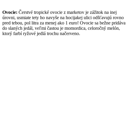
Ovocie:
Čerstvé tropické ovocie z marketov je zážitok na inej
úrovni, usmiate tety ho navyše na hocijakej ulici odšťavujú rovno
pred tebou, pol litra za menej ako 1 euro! Ovocie sa bežne pridáva
do slaných jedál, veľmi častou je momordica, celoročný melón,
ktorý farbí ryžové jedlá trochu načerveno.