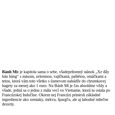
Bánh Mì:
je kapitola sama o sebe, všadeprítomný stánok „Xe đẩy
bán hàng“ s mäsom, zeleninou, vajíčkami, paštétou, omáčkami a
tetou, ktorá vám toto všetko s úsmevom nahádže do chrumkavej
bagety za menej ako 1 euro. Na Bánh Mì je čas absolútne vždy a
všade, jedná sa o jednu z mála vecí vo Vietname, ktorá tu ostala po
Francúzskej Indočíne. Okrem nej Francúzi priniesli základné
ingrediencie ako zemiaky, mrkvu, špargľu, ale aj lahodné mliečne
dezerty.