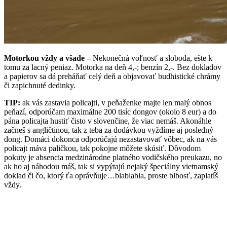
Motorkou vždy a všade –
Nekonečná voľnosť a sloboda, ešte k
tomu za lacný peniaz. Motorka na deň 4,-; benzín 2,-. Bez dokladov
a papierov sa dá preháňať celý deň a objavovať budhistické chrámy
či zapichnuté dedinky.
TIP:
ak vás zastavia policajti, v peňaženke majte len malý obnos
peňazí, odporúčam maximálne 200 tisíc dongov (okolo 8 eur) a do
pána policajta hustiť čisto v slovenčine, že viac nemáš. Akonáhle
začneš s angličtinou, tak z teba za dodávkou vyždíme aj posledný
dong. Domáci dokonca odporúčajú nezastavovať vôbec, ak na vás
policajt máva paličkou, tak pokojne môžete skúsiť. Dôvodom
pokuty je absencia medzinárodne platného vodičského preukazu, no
ak ho aj náhodou máš, tak si vypýtajú nejaký špeciálny vietnamský
doklad či čo, ktorý ťa oprávňuje…blablabla, proste blbosť, zaplatíš
vždy.