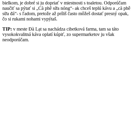
bielkom, je dobré si ju dopriať v miestnosti s toaletou. Odporúčam
naučiť sa pýtať si „Cà phê sữa nóng“- ak chceš teplú kávu a „cà phê
sữa đá“- s ľadom, pretože až príliš často môžeš dostať presný opak,
čo si rukami nohami vypýtaš.
TIP:
v meste Đà Lạt sa nachádza cibetková farma, tam sa táto
vysokokvalitná káva oplatí kúpiť, zo supermarketov ju však
neodporúčam.