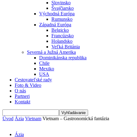
Slovinsko
Švajčiarsko
Východná Európa
Rumunsko
Západná Európa
Belgicko
Francúzsko
Holandsko
Veľká Británia
Severná a Južná Amerika
Dominikánska republika
Chile
Mexiko
USA
Cestovateľské rady
Foto & Video
O nás
Partneri
Kontakt
Úvod
Ázia
Vietnam
Vietnam – Gastronomická fantázia
Ázia