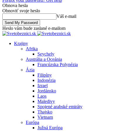
Forgot your password? Get help
Obnova hesla
Obnoviť svoje heslo
Váš e-mail
Heslo vám bude zaslané e-mailom
Krajiny
Afrika
Seychely
Austrália a Oceánia
Francúzska Polynézia
Ázia
Filipíny
Indonézia
Izrael
Jordánsko
Laos
Maledivy
Spojené arabské emiráty
Thajsko
Vietnam
Európa
Južná Európa