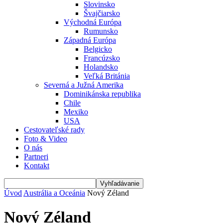
Slovinsko
Švajčiarsko
Východná Európa
Rumunsko
Západná Európa
Belgicko
Francúzsko
Holandsko
Veľká Británia
Severná a Južná Amerika
Dominikánska republika
Chile
Mexiko
USA
Cestovateľské rady
Foto & Video
O nás
Partneri
Kontakt
Úvod
Austrália a Oceánia
Nový Zéland
Nový Zéland