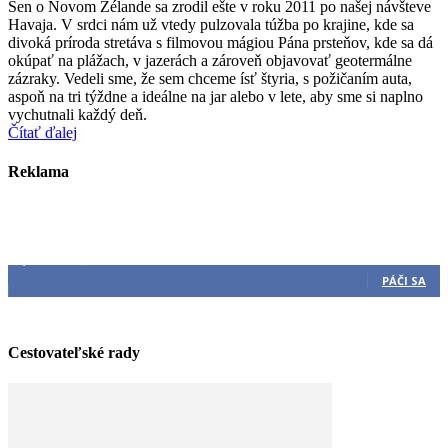
Sen o Novom Zélande sa zrodil ešte v roku 2011 po našej návšteve
Havaja. V srdci nám už vtedy pulzovala túžba po krajine, kde sa
divoká príroda stretáva s filmovou mágiou Pána prsteňov, kde sa dá
okúpať na plážach, v jazerách a zároveň objavovať geotermálne
zázraky. Vedeli sme, že sem chceme ísť štyria, s požičaním auta,
aspoň na tri týždne a ideálne na jar alebo v lete, aby sme si naplno
vychutnali každý deň.
Čítať ďalej
Reklama
Sleduj nás
3,540
Fanúšikovia
PÁČI SA
Cestovateľské rady