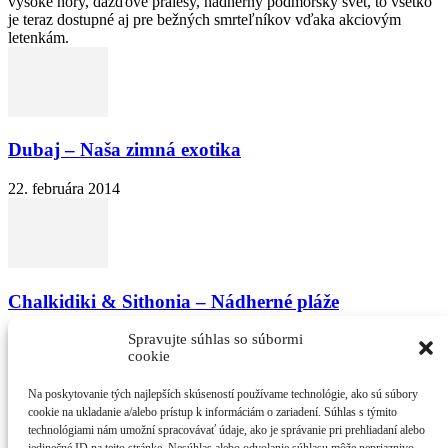
vysoké hory, dažďové pralesy, nádherný podmorský svet, to všetko
je teraz dostupné aj pre bežných smrteľníkov vďaka akciovým
letenkám.
Dubaj – Naša zimná exotika
22. februára 2014
Chalkidiki & Sithonia – Nádherné pláže
Spravujte súhlas so súbormi
6. októbra 2015
cookie
Na poskytovanie tých najlepších skúseností používame technológie, ako sú súbory
cookie na ukladanie a/alebo prístup k informáciám o zariadení. Súhlas s týmito
technológiami nám umožní spracovávať údaje, ako je správanie pri prehliadaní alebo