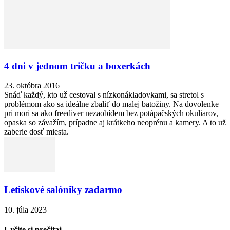
4 dni v jednom tričku a boxerkách
23. októbra 2016
Snáď každý, kto už cestoval s nízkonákladovkami, sa stretol s
problémom ako sa ideálne zbaliť do malej batožiny. Na dovolenke
pri mori sa ako freediver nezaobídem bez potápačských okuliarov,
opaska so závažím, prípadne aj krátkeho neoprénu a kamery. A to už
zaberie dosť miesta.
Letiskové salóniky zadarmo
10. júla 2023
Určite si prečitaj