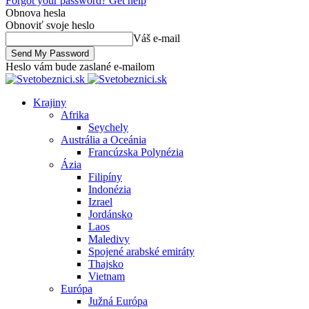
Forgot your password? Get help
Obnova hesla
Obnoviť svoje heslo
Váš e-mail
Heslo vám bude zaslané e-mailom
Krajiny
Afrika
Seychely
Austrália a Oceánia
Francúzska Polynézia
Ázia
Filipíny
Indonézia
Izrael
Jordánsko
Laos
Maledivy
Spojené arabské emiráty
Thajsko
Vietnam
Európa
Južná Európa