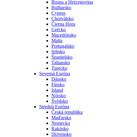
Bosna a Hercegovina
Bulharsko
Cyprus
Chorvátsko
Čierna Hora
Grécko
Macedónsko
Malta
Portugalsko
Srbsko
Španielsko
Taliansko
Turecko
Severná Európa
Dánsko
Fínsko
Island
Nórsko
Švédsko
Stredná Európa
Česká republika
Maďarsko
Nemecko
Rakúsko
Slovensko