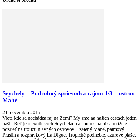
Seychely – Podrobný sprievodca rajom 1/3 – ostrov
Mahé
21. decembra 2015
Viete kde sa nachádza raj na Zemi? My sme na našich cestách jeden
našli. Reč je o exotických Seychelách a spolu s nami sa môžete
pozrieť na trojicu hlavných ostrovov – zelený Mahé, palmový
Praslin a rozprávkový La Digue. Tropické podnebie, azúrové pláže,