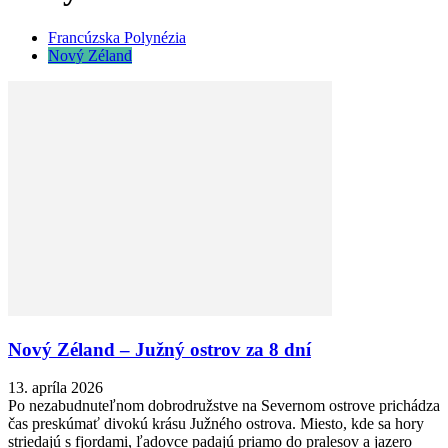
Francúzska Polynézia
Nový Zéland
Nový Zéland – Južný ostrov za 8 dní
13. apríla 2026
Po nezabudnuteľnom dobrodružstve na Severnom ostrove prichádza
čas preskúmať divokú krásu Južného ostrova. Miesto, kde sa hory
striedajú s fjordami, ľadovce padajú priamo do pralesov a jazero