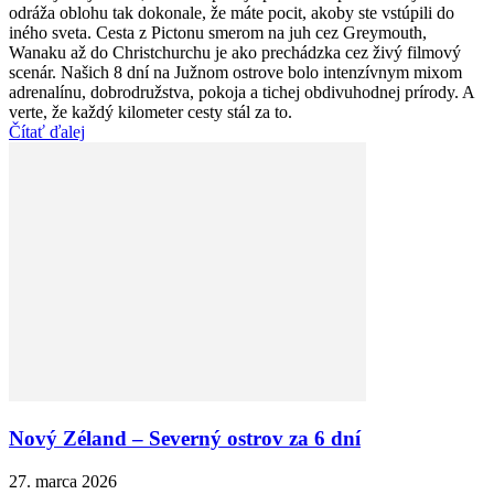
odráža oblohu tak dokonale, že máte pocit, akoby ste vstúpili do
iného sveta. Cesta z Pictonu smerom na juh cez Greymouth,
Wanaku až do Christchurchu je ako prechádzka cez živý filmový
scenár. Našich 8 dní na Južnom ostrove bolo intenzívnym mixom
adrenalínu, dobrodružstva, pokoja a tichej obdivuhodnej prírody. A
verte, že každý kilometer cesty stál za to.
Čítať ďalej
Nový Zéland – Severný ostrov za 6 dní
27. marca 2026