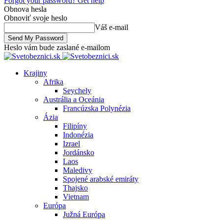
Forgot your password? Get help
Obnova hesla
Obnoviť svoje heslo
Váš e-mail
Heslo vám bude zaslané e-mailom
Krajiny
Afrika
Seychely
Austrália a Oceánia
Francúzska Polynézia
Ázia
Filipíny
Indonézia
Izrael
Jordánsko
Laos
Maledivy
Spojené arabské emiráty
Thajsko
Vietnam
Európa
Južná Európa