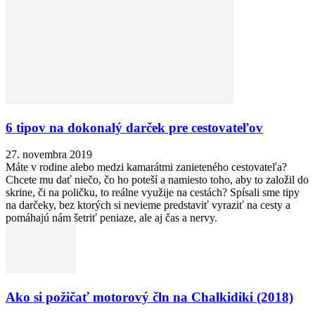
6 tipov na dokonalý darček pre cestovateľov
27. novembra 2019
Máte v rodine alebo medzi kamarátmi zanieteného cestovateľa?
Chcete mu dať niečo, čo ho poteší a namiesto toho, aby to založil do
skrine, či na poličku, to reálne využije na cestách? Spísali sme tipy
na darčeky, bez ktorých si nevieme predstaviť vyraziť na cesty a
pomáhajú nám šetriť peniaze, ale aj čas a nervy.
Ako si požičať motorový čln na Chalkidiki (2018)