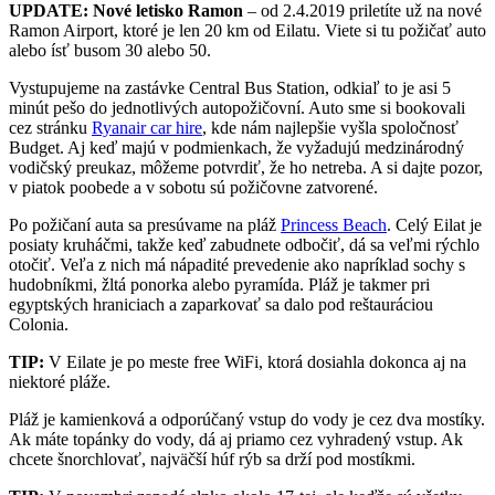
UPDATE: Nové letisko Ramon
– od 2.4.2019 priletíte už na nové
Ramon Airport, ktoré je len 20 km od Eilatu. Viete si tu požičať auto
alebo ísť busom 30 alebo 50.
Vystupujeme na zastávke Central Bus Station, odkiaľ to je asi 5
minút pešo do jednotlivých autopožičovní. Auto sme si bookovali
cez stránku
Ryanair car hire
, kde nám najlepšie vyšla spoločnosť
Budget. Aj keď majú v podmienkach, že vyžadujú medzinárodný
vodičský preukaz, môžeme potvrdiť, že ho netreba. A si dajte pozor,
v piatok poobede a v sobotu sú požičovne zatvorené.
Po požičaní auta sa presúvame na pláž
Princess Beach
. Celý Eilat je
posiaty kruháčmi, takže keď zabudnete odbočiť, dá sa veľmi rýchlo
otočiť. Veľa z nich má nápadité prevedenie ako napríklad sochy s
hudobníkmi, žltá ponorka alebo pyramída. Pláž je takmer pri
egyptských hraniciach a zaparkovať sa dalo pod reštauráciou
Colonia.
TIP:
V Eilate je po meste free WiFi, ktorá dosiahla dokonca aj na
niektoré pláže.
Pláž je kamienková a odporúčaný vstup do vody je cez dva mostíky.
Ak máte topánky do vody, dá aj priamo cez vyhradený vstup. Ak
chcete šnorchlovať, najväčší húf rýb sa drží pod mostíkmi.