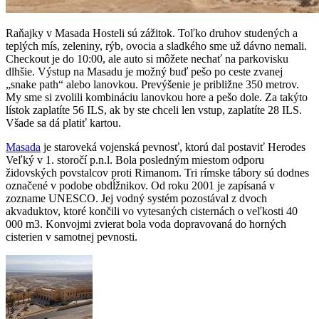
Raňajky v Masada Hosteli sú zážitok. Toľko druhov studených a
teplých mís, zeleniny, rýb, ovocia a sladkého sme už dávno nemali.
Checkout je do 10:00, ale auto si môžete nechať na parkovisku
dlhšie. Výstup na Masadu je možný buď pešo po ceste zvanej
„snake path“ alebo lanovkou. Prevýšenie je približne 350 metrov.
My sme si zvolili kombináciu lanovkou hore a pešo dole. Za takýto
lístok zaplatíte 56 ILS, ak by ste chceli len vstup, zaplatíte 28 ILS.
Všade sa dá platiť kartou.
Masada
je staroveká vojenská pevnosť, ktorú dal postaviť Herodes
Veľký v 1. storočí p.n.l. Bola posledným miestom odporu
židovských povstalcov proti Rimanom. Tri rímske tábory sú dodnes
označené v podobe obdĺžnikov. Od roku 2001 je zapísaná v
zozname UNESCO. Jej vodný systém pozostával z dvoch
akvaduktov, ktoré končili vo vytesaných cisternách o veľkosti 40
000 m
3
. Konvojmi zvierat bola voda dopravovaná do horných
cisterien v samotnej pevnosti.