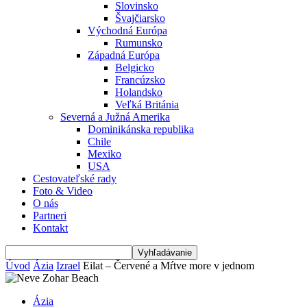
Slovinsko
Švajčiarsko
Východná Európa
Rumunsko
Západná Európa
Belgicko
Francúzsko
Holandsko
Veľká Británia
Severná a Južná Amerika
Dominikánska republika
Chile
Mexiko
USA
Cestovateľské rady
Foto & Video
O nás
Partneri
Kontakt
Úvod
Ázia
Izrael
Eilat – Červené a Mŕtve more v jednom
Ázia