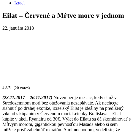
Izrael
Eilat – Červené a Mŕtve more v jednom
22. januára 2018
4.8/5 - (20 votes)
(23.11.2017 – 26.11.2017)
November je mesiac, kedy si už v
Stredozemnom mori bez otužovania nezaplávate. Ak nechcete
siahnuť po drahej exotike, izraelský Eilat je ideálny na predĺžený
víkend s kúpaním v Červenom mori. Letenky Bratislava – Eilat
kúpite v akcii Ryanairu od 30€. Výlet do Eilatu sa dá skombinovať s
Mŕtvym morom, gigantickou pevnosťou Masada alebo si sem
môžete prísť zabehnúť maratón. A mimochodom, vedeli ste, že