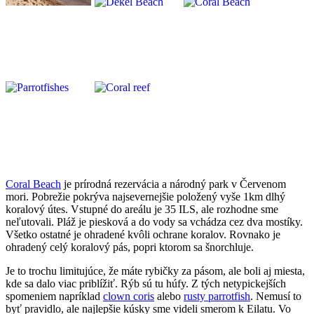
Coral Beach
je prírodná rezervácia a národný park v Červenom
mori. Pobrežie pokrýva najsevernejšie položený vyše 1km dlhý
koralový útes. Vstupné do areálu je 35 ILS, ale rozhodne sme
neľutovali. Pláž je piesková a do vody sa vchádza cez dva mostíky.
Všetko ostatné je ohradené kvôli ochrane koralov. Rovnako je
ohradený celý koralový pás, popri ktorom sa šnorchluje.
Je to trochu limitujúce, že máte rybičky za pásom, ale boli aj miesta,
kde sa dalo viac priblížiť. Rýb sú tu húfy. Z tých netypickejších
spomeniem napríklad
clown coris
alebo
rusty parrotfish
. Nemusí to
byť pravidlo, ale najlepšie kúsky sme videli smerom k Eilatu. Vo