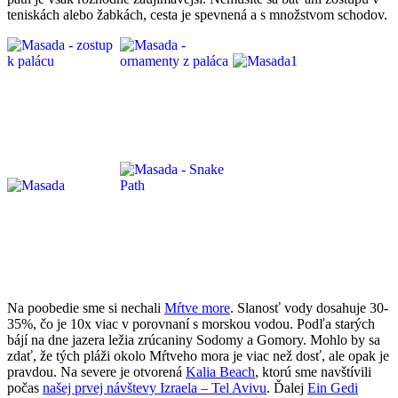
teniskách alebo žabkách, cesta je spevnená a s množstvom schodov.
Na poobedie sme si nechali
Mŕtve more
. Slanosť vody dosahuje 30-
35%, čo je 10x viac v porovnaní s morskou vodou. Podľa starých
bájí na dne jazera ležia zrúcaniny Sodomy a Gomory. Mohlo by sa
zdať, že tých pláži okolo Mŕtveho mora je viac než dosť, ale opak je
pravdou. Na severe je otvorená
Kalia Beach
, ktorú sme navštívili
počas
našej prvej návštevy Izraela – Tel Avivu
. Ďalej
Ein Gedi