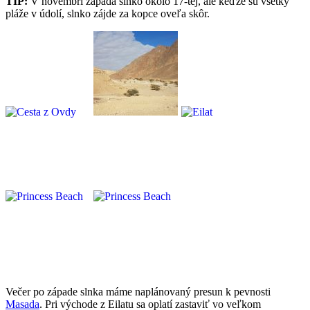
TIP:
V novembri zapadá slnko okolo 17-tej, ale keďže sú všetky
pláže v údolí, slnko zájde za kopce oveľa skôr.
Večer po západe slnka máme naplánovaný presun k pevnosti
Masada
. Pri východe z Eilatu sa oplatí zastaviť vo veľkom