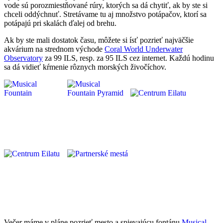
vode sú porozmiestňované rúry, ktorých sa dá chytiť, ak by ste si
chceli oddýchnuť. Stretávame tu aj množstvo potápačov, ktorí sa
potápajú pri skalách ďalej od brehu.
Ak by ste mali dostatok času, môžete si ísť pozrieť najväčšie
akvárium na strednom východe
Coral World Underwater
Observatory
za 99 ILS, resp. za 95 ILS cez internet. Každú hodinu
sa dá vidieť kŕmenie rôznych morských živočíchov.
Večer máme v pláne pozrieť mesto a spievajúcu fontánu
Musical