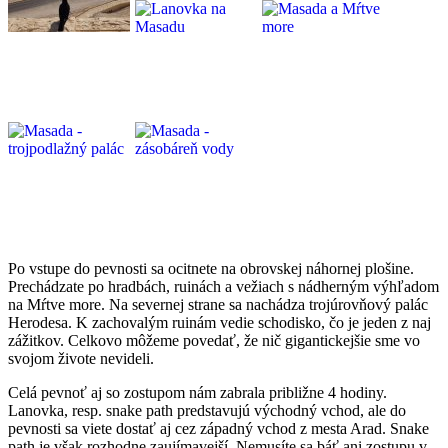
Po vstupe do pevnosti sa ocitnete na obrovskej náhornej plošine.
Prechádzate po hradbách, ruinách a vežiach s nádherným výhľadom
na Mŕtve more. Na severnej strane sa nachádza trojúrovňový palác
Herodesa. K zachovalým ruinám vedie schodisko, čo je jeden z naj
zážitkov. Celkovo môžeme povedať, že nič gigantickejšie sme vo
svojom živote nevideli.
Celá pevno
ť aj so zostupom nám zabrala približne 4 hodiny.
Lanovka, resp. snake path predstavujú východný vchod, ale do
pevnosti sa viete dostať aj cez západný vchod z mesta Arad. Snake
path je však rozhodne zaujímavejší. Nemusíte sa báť ani zostupu v