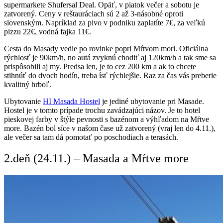
supermarkete Shufersal Deal. Opäť, v piatok večer a sobotu je
zatvorený. Ceny v reštauráciach sú 2 až 3-násobné oproti
slovenským. Napríklad za pivo v podniku zaplatíte 7€, za veľkú
pizzu 22€, vodná fajka 11€.
Cesta do Masady vedie po rovinke popri Mŕtvom mori. Oficiálna
rýchlosť je 90km/h, no autá zvyknú chodiť aj 120km/h a tak sme sa
prispôsobili aj my. Predsa len, je to cez 200 km a ak to chcete
stihnúť do dvoch hodín, treba ísť rýchlejšie. Raz za čas vás preberie
kvalitný hrboľ.
Ubytovanie
HI Masada Hostel
je jediné ubytovanie pri Masade.
Hostel je v tomto prípade trochu zavádzajúci názov. Je to hotel
pieskovej farby v štýle pevnosti s bazénom a výhľadom na Mŕtve
more. Bazén bol síce v našom čase už zatvorený (vraj len do 4.11.),
ale večer sa tam dá pomotať po poschodiach a terasách.
2.deň (24.11.) – Masada a Mŕtve more