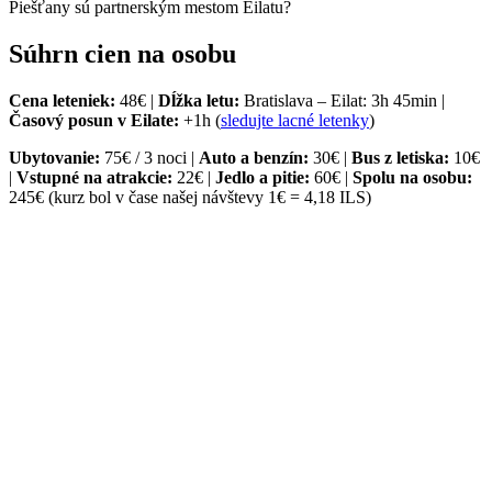
Piešťany sú partnerským mestom Eilatu?
Súhrn cien na osobu
Cena leteniek:
48€ |
Dĺžka letu:
Bratislava – Eilat: 3h 45min |
Časový posun v Eilate:
+1h (
sledujte lacné letenky
)
Ubytovanie:
75€ / 3 noci |
Auto a benzín:
30€ |
Bus z letiska:
10€
|
Vstupné na atrakcie:
22€ |
Jedlo a pitie:
60€ |
Spolu na osobu:
245€ (kurz bol v čase našej návštevy 1€ = 4,18 ILS)