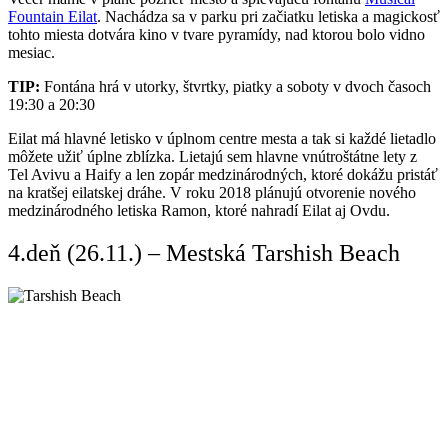
Fountain Eilat
. Nachádza sa v parku pri začiatku letiska a magickosť
tohto miesta dotvára kino v tvare pyramídy, nad ktorou bolo vidno
mesiac.
TIP:
Fontána hrá v utorky, štvrtky, piatky a soboty v dvoch časoch
19:30 a 20:30
Eilat má hlavné letisko v úplnom centre mesta a tak si každé lietadlo
môžete užiť úplne zblízka. Lietajú sem hlavne vnútroštátne lety z
Tel Avivu a Haify a len zopár medzinárodných, ktoré dokážu pristáť
na kratšej eilatskej dráhe. V roku 2018 plánujú otvorenie nového
medzinárodného letiska Ramon, ktoré nahradí Eilat aj Ovdu.
4.deň (26.11.) – Mestská Tarshish Beach