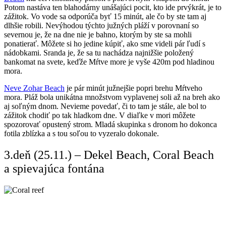
Potom nastáva ten blahodárny unášajúci pocit, kto ide prvýkrát, je to
zážitok. Vo vode sa odporúča byť 15 minút, ale čo by ste tam aj
dlhšie robili. Nevýhodou týchto južných pláží v porovnaní so
severnou je, že na dne nie je bahno, ktorým by ste sa mohli
ponatierať. Môžete si ho jedine kúpiť, ako sme videli pár ľudí s
nádobkami. Sranda je, že sa tu nachádza najnižšie položený
bankomat na svete, keďže Mŕtve more je vyše 420m pod hladinou
mora.
Neve Zohar Beach
je pár minút južnejšie popri brehu Mŕtveho
mora. Pláž bola unikátna množstvom vyplavenej soli až na breh ako
aj soľným dnom. Nevieme povedať, či to tam je stále, ale bol to
zážitok chodiť po tak hladkom dne. V diaľke v mori môžete
spozorovať opustený strom. Mladá skupinka s dronom ho dokonca
fotila zblízka a s tou soľou to vyzeralo dokonale.
3.deň (25.11.) – Dekel Beach, Coral Beach
a spievajúca fontána