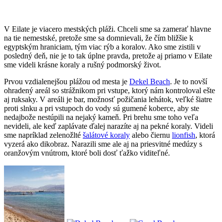
V Eilate je viacero mestských pláži. Chceli sme sa zamerať hlavne
na tie nemestské, pretože sme sa domnievali, že čím bližšie k
egyptským hraniciam, tým viac rýb a koralov. Ako sme zistili v
posledný deň, nie je to tak úplne pravda, pretože aj priamo v Eilate
sme videli krásne koraly a rušný podmorský život.
Prvou vzdialenejšou plážou od mesta je
Dekel Beach
. Je to novší
ohradený areál so strážnikom pri vstupe, ktorý nám kontroloval ešte
aj ruksaky. V areáli je bar, možnosť požičania lehátok, veľké šiatre
proti slnku a pri vstupoch do vody sú gumené koberce, aby ste
nedajbože nestúpili na nejaký kameň. Pri brehu sme toho veľa
nevideli, ale keď zaplávate ďalej narazíte aj na pekné koraly. Videli
sme napríklad zelenožlté
šalátové koraly
alebo čiernu
lionfish
, ktorá
vyzerá ako dikobraz. Narazili sme ale aj na priesvitné medúzy s
oranžovým vnútrom, ktoré boli dosť ťažko viditeľné.