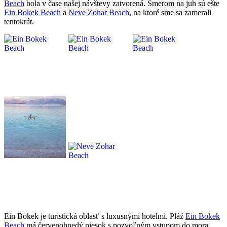
Beach
bola v čase našej návštevy zatvorená. Smerom na juh sú ešte
Ein Bokek Beach
a
Neve Zohar Beach
, na ktoré sme sa zamerali
tentokrát.
Ein Bokek je turistická oblasť s luxusnými hotelmi. Pláž
Ein Bokek
Beach
má červenohnedý piesok s pozvoľným vstupom do mora.