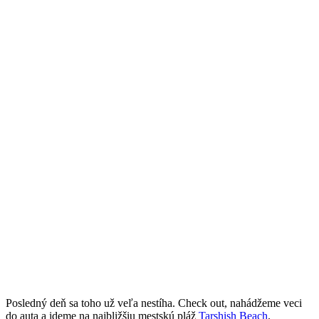
Posledný deň sa toho už veľa nestíha. Check out, nahádžeme veci
do auta a ideme na najbližšiu mestskú pláž
Tarshish Beach
.