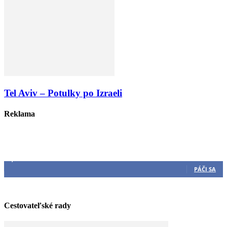
Tel Aviv – Potulky po Izraeli
Reklama
Sleduj nás
3,540
Fanúšikovia
PÁČI SA
Cestovateľské rady