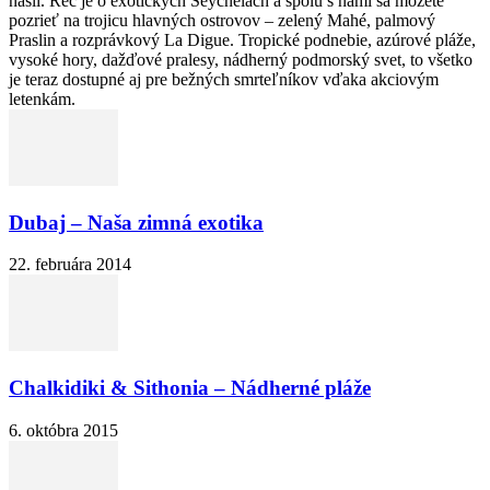
našli. Reč je o exotických Seychelách a spolu s nami sa môžete
pozrieť na trojicu hlavných ostrovov – zelený Mahé, palmový
Praslin a rozprávkový La Digue. Tropické podnebie, azúrové pláže,
vysoké hory, dažďové pralesy, nádherný podmorský svet, to všetko
je teraz dostupné aj pre bežných smrteľníkov vďaka akciovým
letenkám.
Dubaj – Naša zimná exotika
22. februára 2014
Chalkidiki & Sithonia – Nádherné pláže
6. októbra 2015