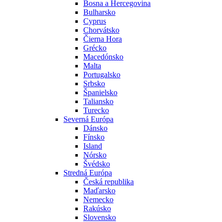
Bosna a Hercegovina
Bulharsko
Cyprus
Chorvátsko
Čierna Hora
Grécko
Macedónsko
Malta
Portugalsko
Srbsko
Španielsko
Taliansko
Turecko
Severná Európa
Dánsko
Fínsko
Island
Nórsko
Švédsko
Stredná Európa
Česká republika
Maďarsko
Nemecko
Rakúsko
Slovensko