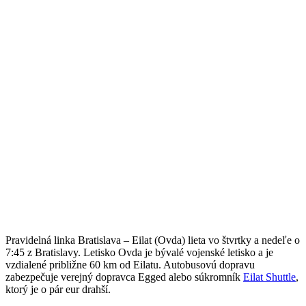
Pravidelná linka Bratislava – Eilat (Ovda) lieta vo štvrtky a nedeľe o
7:45 z Bratislavy. Letisko Ovda je bývalé vojenské letisko a je
vzdialené približne 60 km od Eilatu. Autobusovú dopravu
zabezpečuje verejný dopravca
Egged
alebo súkromník
Eilat Shuttle
,
ktorý je o pár eur drahší.