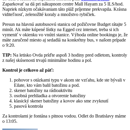
Zaparkovať sa dá pri nákupnom centre Mall Hayam za 5 ILS/hod.
Napriek nízkym očakávaniam táto pláž príjemne prekvapila. Krásna
viditeľnosť, zelenožlté koraly a množstvo rybičiek.
Presun na hlavnú autobusovú stanicu od požičovne Budget rátajte 5
minút. Ak máte kúpené lístky na Egged cez internet, treba si ich
vymeniť v okienku vo vnútri stanice. Výhoda online bookingu je, že
máte zaručené miesto aj sedadlá na konkrétny bus, v našom prípade
o 9:20.
TIP:
Na letisko Ovda príďte aspoň 3 hodiny pred odletom, kontroly
z našej skúsenosti trvajú minimálne hodinu a pol.
Kontrol je celkovo až päť:
pohovor s otázkami typu v akom ste vzťahu, kde ste bývali v
Eilate, kto vám balil batožinu a pod.
skener batožiny na rádioaktivitu
osobná prehliadka a otvorenie batožiny
klasický skener batožiny a kovov ako sme zvyknutí
pasová kontrola
Za kontrolami je fontána s pitnou vodou. Odlet do Bratislavy máme
o 13:05.