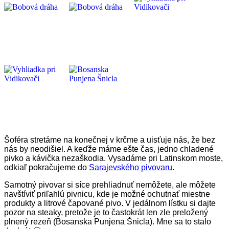
Šoféra stretáme na konečnej v krčme a uisťuje nás, že bez
nás by neodišiel. A keďže máme ešte čas, jedno chladené
pivko a kávička nezaškodia. Vysadáme pri Latinskom moste,
odkiaľ pokračujeme do
Sarajevského pivovaru
.
Samotný pivovar si síce prehliadnuť nemôžete, ale môžete
navštíviť priľahlú pivnicu, kde je možné ochutnať miestne
produkty a litrové čapované pivo. V jedálnom lístku si dajte
pozor na steaky, pretože je to častokrát len zle preložený
plnený rezeň (Bosanska Punjena Šnicla). Mne sa to stalo