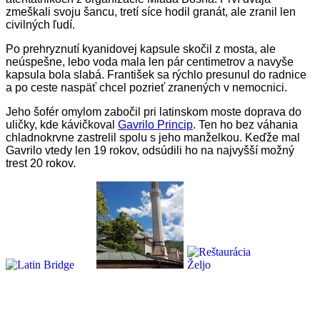
zmeškali svoju šancu, tretí síce hodil granát, ale zranil len
civilných ľudí.
Po prehryznutí kyanidovej kapsule skočil z mosta, ale
neúspešne, lebo voda mala len pár centimetrov a navyše
kapsula bola slabá. František sa rýchlo presunul do radnice
a po ceste naspäť chcel pozrieť zranených v nemocnici.
Jeho šofér omylom zabočil pri latinskom moste doprava do
uličky, kde kávičkoval
Gavrilo Princip
. Ten ho bez váhania
chladnokrvne zastrelil spolu s jeho manželkou. Keďže mal
Gavrilo vtedy len 19 rokov, odsúdili ho na najvyšší možný
trest 20 rokov.