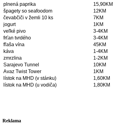
plnená paprika
15,90KM
špagety so seafoodom
12KM
čevabčiči v žemli 10 ks
7KM
jogurt
1KM
veľké pivo
3-4KM
frťan tvrdého
3-4KM
fľaša vína
45KM
káva
1-4KM
zmrzlina
1-2KM
Sarajevo Tunnel
10KM
Avaz Twist Tower
1KM
lístok na MHD (v stánku)
1,60KM
lístok na MHD (u vodiča)
1,80KM
Reklama