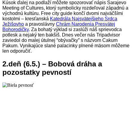
Kúsok ďalej na podlaží môžete spozorovať nápis
Sarajevo
Meeting of Cultures, ktorý symbolicky rozdeľoval západnú a
východnú kultúru.
Free city guide končí dvomi najväčšími
kostolmi – kresťanská
Katedrála Najsvätejšieho Srdca
Ježišovho
a pravoslávny
Chrám Narodenia Presvätej
Bohorodičky
. Za bohatý výklad si zaslúži náš sprievodca
potlesk a nejaký ten bakšiš. Dnes večer nás Tripadvisor
zaviedol do malej útulnej “obývačky” s názvom Cakum
Pakum. Vynikajúce slané palacinky plnené mäsom môžeme
len odporučiť.
2.deň (6.5.) – Bobová dráha a
pozostatky pevností