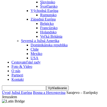
Slovinsko
Švajčiarsko
Východná Európa
Rumunsko
Západná Európa
Belgicko
Francúzsko
Holandsko
Veľká Británia
Severná a Južná Amerika
Dominikánska republika
Chile
Mexiko
USA
Cestovateľské rady
Foto & Video
O nás
Partneri
Kontakt
Úvod
Južná Európa
Bosna a Hercegovina
Sarajevo – Európsky
Jeruzalem