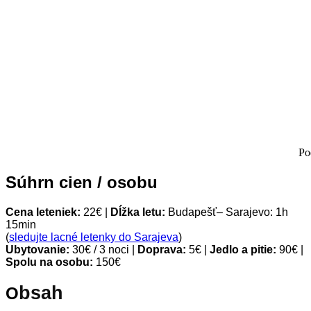
Po
Súhrn cien / osobu
Cena leteniek:
22€ |
Dĺžka letu:
Budapešť– Sarajevo
: 1h
15min
(
sledujte lacné letenky do Sarajeva
)
Ubytovanie:
30€ / 3 noci |
Doprava:
5€ |
Jedlo a pitie:
90€ |
Spolu na osobu:
150€
bsah
O