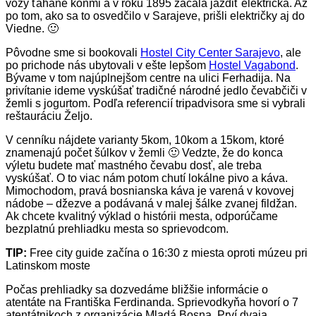
vozy ťahané koňmi a v roku 1895 začala jazdiť električka. Až
po tom, ako sa to osvedčilo v Sarajeve, prišli električky aj do
Viedne. 🙂
Pôvodne sme si bookovali
Hostel City Center Sarajevo
, ale
po prichode nás ubytovali v ešte lepšom
Hostel Vagabond
.
Bývame v tom najúplnejšom centre na ulici Ferhadija. Na
privítanie ideme vyskúšať tradičné národné jedlo čevabčiči v
žemli s jogurtom. Podľa referencií tripadvisora sme si vybrali
reštauráciu Željo.
V cenníku nájdete varianty 5kom, 10kom a 15kom, ktoré
znamenajú počet šúlkov v žemli 🙂 Vedzte, že do konca
výletu budete mať mastného čevabu dosť, ale treba
vyskúšať. O to viac nám potom chutí lokálne pivo a káva.
Mimochodom, pravá bosnianska káva je varená v kovovej
nádobe – džezve a podávaná v malej šálke zvanej fildžan.
Ak chcete kvalitný výklad o histórii mesta, odporúčame
bezplatnú prehliadku mesta so sprievodcom.
TIP:
Free city guide začína o 16:30 z miesta oproti múzeu pri
Latinskom moste
Počas prehliadky sa dozvedáme bližšie informácie o
atentáte na Františka Ferdinanda. Sprievodkyňa hovorí o 7
atentátnikoch z organizácie Mladá Bosna. Prví dvaja