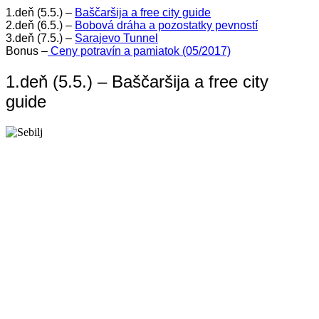
1.deň (5.5.) –
Baščaršija a free city guide
2.deň (6.5.) –
Bobová dráha a pozostatky pevností
3.deň (7.5.) –
Sarajevo Tunnel
Bonus –
Ceny potravín a pamiatok (05/2017)
1.deň (5.5.) – Baščaršija a free city
guide