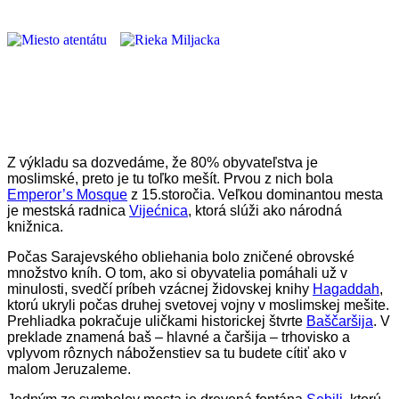
Z výkladu sa dozvedáme, že 80% obyvateľstva je
moslimské, preto je tu toľko mešít. Prvou z nich bola
Emperor’s Mosque
z 15.storočia. Veľkou dominantou mesta
je mestská radnica
Vijećnica
, ktorá slúži ako národná
knižnica.
Počas Sarajevského obliehania bolo zničené obrovské
množstvo kníh. O tom, ako si obyvatelia pomáhali už v
minulosti, svedčí príbeh vzácnej židovskej knihy
Hagaddah
,
ktorú ukryli počas druhej svetovej vojny v moslimskej mešite.
Prehliadka pokračuje uličkami historickej štvrte
Baščaršija
.
V
preklade znamená baš – hlavné a čaršija – trhovisko a
vplyvom rôznych náboženstiev sa tu budete cítiť ako v
malom Jeruzaleme.