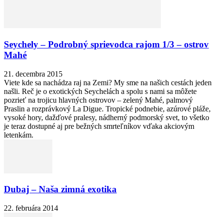
Seychely – Podrobný sprievodca rajom 1/3 – ostrov
Mahé
21. decembra 2015
Viete kde sa nachádza raj na Zemi? My sme na našich cestách jeden
našli. Reč je o exotických Seychelách a spolu s nami sa môžete
pozrieť na trojicu hlavných ostrovov – zelený Mahé, palmový
Praslin a rozprávkový La Digue. Tropické podnebie, azúrové pláže,
vysoké hory, dažďové pralesy, nádherný podmorský svet, to všetko
je teraz dostupné aj pre bežných smrteľníkov vďaka akciovým
letenkám.
Dubaj – Naša zimná exotika
22. februára 2014