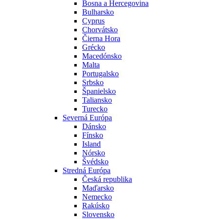
Bosna a Hercegovina
Bulharsko
Cyprus
Chorvátsko
Čierna Hora
Grécko
Macedónsko
Malta
Portugalsko
Srbsko
Španielsko
Taliansko
Turecko
Severná Európa
Dánsko
Fínsko
Island
Nórsko
Švédsko
Stredná Európa
Česká republika
Maďarsko
Nemecko
Rakúsko
Slovensko