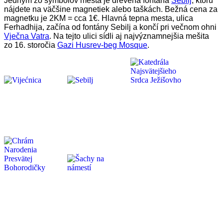
Jedným zo symbolov mesta je drevená fontána
Sebilj
, ktorú
nájdete na väčšine magnetiek alebo taškách. Bežná cena za
magnetku je 2KM = cca 1€. Hlavná tepna mesta, ulica
Ferhadhija, začína od fontány Sebilj a končí pri večnom ohni
Vječna Vatra
. Na tejto ulici sídli aj najvýznamnejšia mešita
zo 16. storočia
Gazi Husrev-beg Mosque
.