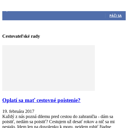
Sleduj nás
3,540
Fanúšikovia
PÁČI SA
Cestovateľské rady
Oplatí sa mať cestovné poistenie?
19. februára 2017
Každý z nás pozná dilemu pred cestou do zahraničia - dám sa
poistiť, nedám sa poistiť? Cestujem už desať rokov a nič sa mi
nestalo. Idem len na dovolenku k moru, nejdem robiť žiadne