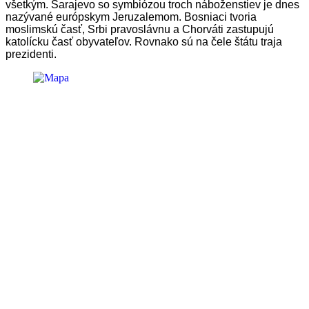
všetkým. Sarajevo so symbiózou troch náboženstiev je dnes
nazývané európskym Jeruzalemom. Bosniaci tvoria
moslimskú časť, Srbi pravoslávnu a Chorváti zastupujú
katolícku časť obyvateľov. Rovnako sú na čele štátu traja
prezidenti.