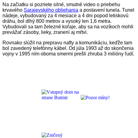
Na začiatku si pozriete silné, smutné video o priebehu
krvavého
Sarajevského obliehania
a postavení tunela. Tunel
nádeje, vybudovaný za 4 mesiace a 4 dni popod letiskovú
dráhu, bol dlhý 800 metrov a vysoký len 1,6 metra.
Vybudovali sa tam železné koľaje, aby sa na vozíkoch mohli
prevážať zásoby, lieky, zranení aj mŕtvi.
Rovnako slúžil na prepravu nafty a komunikáciu, keďže tam
bol zavedený telefónny kábel. Od júla 1993 až do skončenia
vojny v 1995 ním oboma smermi prešli zhruba 3 milióny ľudí.