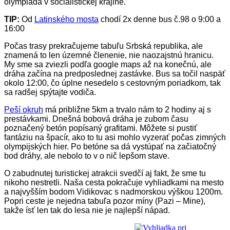
olympiáda v socialistickej krajine.
TIP:
Od
Latinského mosta
chodí 2x denne bus č.98 o 9:00 a
16:00
Počas trasy prekračujeme tabuľu Srbská republika, ale
znamená to len územné členenie, nie naozajstnú hranicu.
My sme sa zviezli podľa google maps až na konečnú, ale
dráha začína na predposlednej zastávke. Bus sa točil naspäť
okolo 12:00, čo úplne nesedelo s cestovným poriadkom, tak
sa radšej spýtajte vodiča.
Peší okruh
má približne 5km a trvalo nám to 2 hodiny aj s
prestávkami. Dnešná bobová dráha je zubom času
poznačený betón popísaný grafitami. Môžete si pustiť
fantáziu na špacír, ako to tu asi mohlo vyzerať počas zimných
olympijských hier. Po betóne sa dá vystúpať na začiatočný
bod dráhy, ale nebolo to v o nič lepšom stave.
O zabudnutej turistickej atrakcii svedčí aj fakt, že sme tu
nikoho nestretli. Naša cesta pokračuje vyhliadkami na mesto
a najvyšším bodom Vidikovac s nadmorskou výškou 1200m.
Popri ceste je nejedna tabuľa pozor míny (Pazi – Mine),
takže ísť len tak do lesa nie je najlepší nápad.