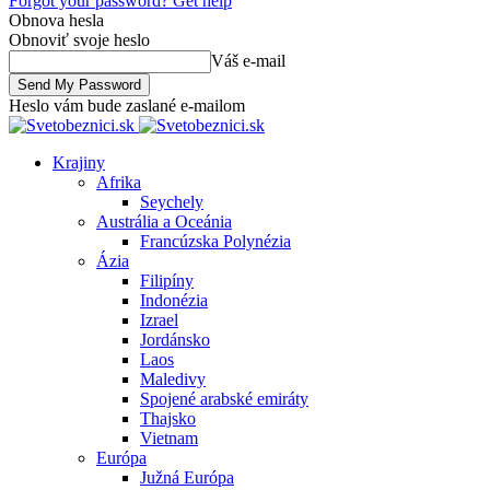
Forgot your password? Get help
Obnova hesla
Obnoviť svoje heslo
Váš e-mail
Heslo vám bude zaslané e-mailom
Krajiny
Afrika
Seychely
Austrália a Oceánia
Francúzska Polynézia
Ázia
Filipíny
Indonézia
Izrael
Jordánsko
Laos
Maledivy
Spojené arabské emiráty
Thajsko
Vietnam
Európa
Južná Európa