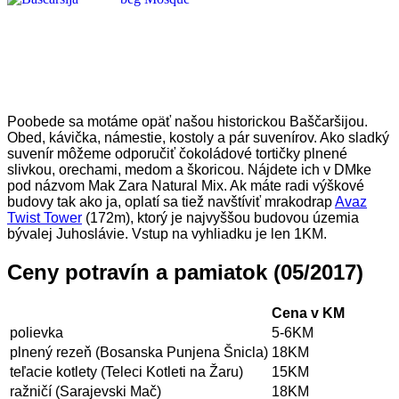
Poobede sa motáme opäť našou historickou Baščaršijou.
Obed, kávička, námestie, kostoly a pár suvenírov. Ako sladký
suvenír môžeme odporučiť čokoládové tortičky plnené
slivkou, orechami, medom a škoricou. Nájdete ich v DMke
pod názvom Mak Zara Natural Mix. Ak máte radi výškové
budovy tak ako ja, oplatí sa tiež navštíviť mrakodrap
Avaz
Twist Tower
(172m), ktorý je najvyššou budovou územia
bývalej Juhoslávie. Vstup na vyhliadku je len 1KM.
Ceny potravín a pamiatok (05/2017)
Cena v KM
polievka
5-6KM
plnený rezeň (
Bosanska Punjena Šnicla
)
18KM
teľacie kotlety (Teleci Kotleti na Žaru)
15KM
ražničí (Sarajevski Mač)
18KM