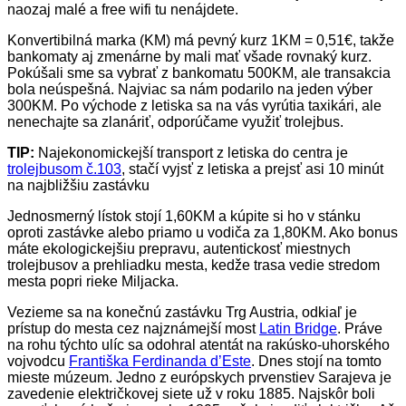
naozaj malé a free wifi tu nenájdete.
Konvertibilná marka (KM) má pevný kurz 1KM = 0,51€, takže
bankomaty aj zmenárne by mali mať všade rovnaký kurz.
Pokúšali sme sa vybrať z bankomatu 500KM, ale transakcia
bola neúspešná. Najviac sa nám podarilo na jeden výber
300KM. Po východe z letiska sa na vás vyrútia taxikári, ale
nenechajte sa zlanáriť, odporúčame využiť trolejbus.
TIP:
Najekonomickejší transport z letiska do centra je
trolejbusom č.103
, stačí vyjsť z letiska a prejsť asi 10 minút
na najbližšiu zastávku
Jednosmerný lístok stojí 1,60KM a kúpite si ho v stánku
oproti zastávke alebo priamo u vodiča za 1,80KM. Ako bonus
máte ekologickejšiu prepravu, autentickosť miestnych
trolejbusov a prehliadku mesta, kedže trasa vedie stredom
mesta popri rieke Miljacka.
Vezieme sa na konečnú zastávku Trg Austria, odkiaľ je
prístup do mesta cez najznámejší most
Latin Bridge
. Práve
na rohu týchto ulíc sa odohral atentát na rakúsko-uhorského
vojvodcu
Františka Ferdinanda d’Este
. Dnes stojí na tomto
mieste múzeum. Jedno z európskych prvenstiev Sarajeva je
zavedenie električkovej siete už v roku 1885. Najskôr boli